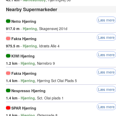
Nearby Supermarkeder
Læs mere
Netto Hjørring
917.0 m
-
Hjørring
, Skagensvej 201d
Læs mere
Fakta Hjørring
975.5 m
-
Hjørring
, Idræts Alle 4
Læs mere
KIWI Hjørring
1.2 km
-
Hjørring
, Nørrebro 9
Læs mere
Fakta Hjørring
1.4 km
-
Hjørring
, Hjørring Sct Olai Plads 5
Læs mere
Nespresso Hjørring
1.4 km
-
Hjørring
, Sct. Olai plads 1
Læs mere
SPAR Hjørring
1.6 km
-
Hjørring
, Østergade 8