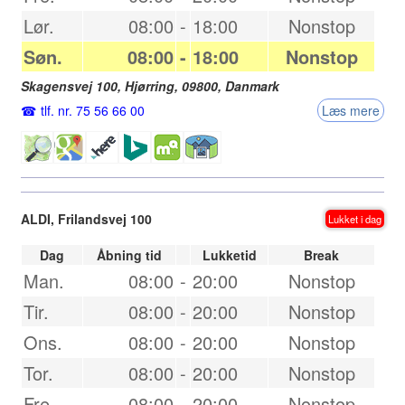
Lør.
08:00
-
18:00
Nonstop
Søn.
08:00
-
18:00
Nonstop
Skagensvej 100,
Hjørring
,
09800
,
Danmark
tlf. nr. 75 56 66 00
Læs mere
ALDI, Frilandsvej 100
Lukket i dag
Dag
Åbning tid
Lukketid
Break
Man.
08:00
-
20:00
Nonstop
Tir.
08:00
-
20:00
Nonstop
Ons.
08:00
-
20:00
Nonstop
Tor.
08:00
-
20:00
Nonstop
Fre.
08:00
-
20:00
Nonstop