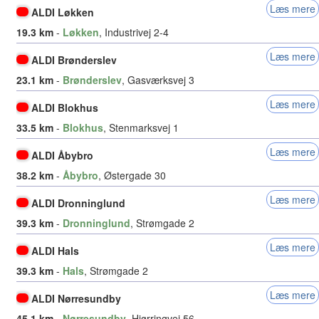
Læs mere
ALDI Løkken
19.3 km
-
Løkken
, Industrivej 2-4
Læs mere
ALDI Brønderslev
23.1 km
-
Brønderslev
, Gasværksvej 3
Læs mere
ALDI Blokhus
33.5 km
-
Blokhus
, Stenmarksvej 1
Læs mere
ALDI Åbybro
38.2 km
-
Åbybro
, Østergade 30
Læs mere
ALDI Dronninglund
39.3 km
-
Dronninglund
, Strømgade 2
Læs mere
ALDI Hals
39.3 km
-
Hals
, Strømgade 2
Læs mere
ALDI Nørresundby
45.1 km
-
Nørresundby
, Hjørringvej 56