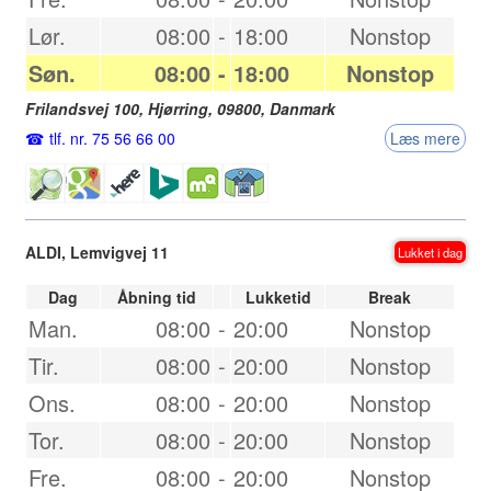
Lør.
08:00
-
18:00
Nonstop
Søn.
08:00
-
18:00
Nonstop
Frilandsvej 100,
Hjørring
,
09800
,
Danmark
tlf. nr. 75 56 66 00
Læs mere
ALDI, Lemvigvej 11
Lukket i dag
Dag
Åbning tid
Lukketid
Break
Man.
08:00
-
20:00
Nonstop
Tir.
08:00
-
20:00
Nonstop
Ons.
08:00
-
20:00
Nonstop
Tor.
08:00
-
20:00
Nonstop
Fre.
08:00
-
20:00
Nonstop